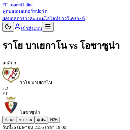
F
Fansport
Online
ฟุตบอล
มอเตอร์สปอร์ต
ผลบอล
ตารางคะแนน
ไฮไลท์
ข่าว
วิเคราะห์
เข้าสู่ระบบ
ราโย บาเยกาโน
vs
โอซาซูน่า
ลาลิกา
ราโย บาเยกาโน
2
:
2
FT
โอซาซูน่า
ข้อมูล
รายงาน
ผู้เล่น
H2H
วันที่
26 เมษายน 2556 เวลา 19:00