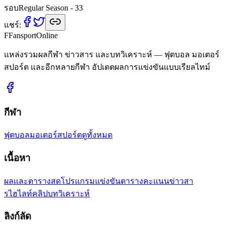
รอบ
Regular Season - 33
แชร์:
F
Fansport
Online
แหล่งรวมผลกีฬา ข่าวสาร และบทวิเคราะห์ — ฟุตบอล มอเตอร์
สปอร์ต และอีกหลายกีฬา อัปเดตผลการแข่งขันแบบเรียลไทม์
กีฬา
ฟุตบอล
มอเตอร์สปอร์ต
ดูทั้งหมด
เนื้อหา
ผลและตารางสด
โปรแกรมแข่งขัน
ตารางคะแนน
ข่าวสา
ร
ไฮไลท์คลิป
บทวิเคราะห์
ลิงก์ลัด