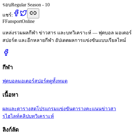
รอบ
Regular Season - 10
แชร์:
F
Fansport
Online
แหล่งรวมผลกีฬา ข่าวสาร และบทวิเคราะห์ — ฟุตบอล มอเตอร์
สปอร์ต และอีกหลายกีฬา อัปเดตผลการแข่งขันแบบเรียลไทม์
กีฬา
ฟุตบอล
มอเตอร์สปอร์ต
ดูทั้งหมด
เนื้อหา
ผลและตารางสด
โปรแกรมแข่งขัน
ตารางคะแนน
ข่าวสา
ร
ไฮไลท์คลิป
บทวิเคราะห์
ลิงก์ลัด