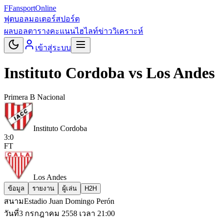
F
Fansport
Online
ฟุตบอล
มอเตอร์สปอร์ต
ผลบอล
ตารางคะแนน
ไฮไลท์
ข่าว
วิเคราะห์
เข้าสู่ระบบ
Instituto Cordoba
vs
Los Andes
Primera B Nacional
Instituto Cordoba
3
:
0
FT
Los Andes
ข้อมูล
รายงาน
ผู้เล่น
H2H
สนาม
Estadio Juan Domingo Perón
วันที่
3 กรกฎาคม 2558 เวลา 21:00