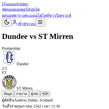
F
Fansport
Online
ฟุตบอล
มอเตอร์สปอร์ต
ผลบอล
ตารางคะแนน
ไฮไลท์
ข่าว
วิเคราะห์
เข้าสู่ระบบ
Dundee
vs
ST Mirren
Premiership
Dundee
2
:
3
FT
ST Mirren
ข้อมูล
รายงาน
ผู้เล่น
H2H
ผู้ตัดสิน
Andrew Dallas, Scotland
วันที่
18 พฤษภาคม 2562 เวลา 11:30