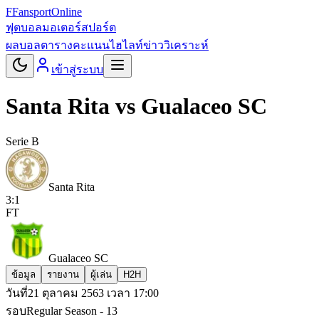
F
Fansport
Online
ฟุตบอล
มอเตอร์สปอร์ต
ผลบอล
ตารางคะแนน
ไฮไลท์
ข่าว
วิเคราะห์
เข้าสู่ระบบ
Santa Rita
vs
Gualaceo SC
Serie B
Santa Rita
3
:
1
FT
Gualaceo SC
ข้อมูล
รายงาน
ผู้เล่น
H2H
วันที่
21 ตุลาคม 2563 เวลา 17:00
รอบ
Regular Season - 13