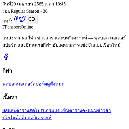
วันที่
29 เมษายน 2565 เวลา 18:45
รอบ
Regular Season - 36
แชร์:
F
Fansport
Online
แหล่งรวมผลกีฬา ข่าวสาร และบทวิเคราะห์ — ฟุตบอล มอเตอร์
สปอร์ต และอีกหลายกีฬา อัปเดตผลการแข่งขันแบบเรียลไทม์
กีฬา
ฟุตบอล
มอเตอร์สปอร์ต
ดูทั้งหมด
เนื้อหา
ผลและตารางสด
โปรแกรมแข่งขัน
ตารางคะแนน
ข่าวสา
ร
ไฮไลท์คลิป
บทวิเคราะห์