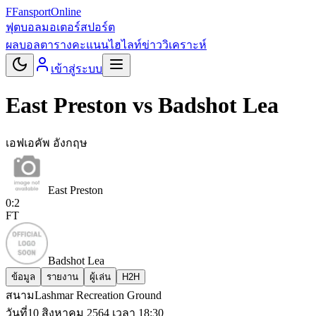
F
Fansport
Online
ฟุตบอล
มอเตอร์สปอร์ต
ผลบอล
ตารางคะแนน
ไฮไลท์
ข่าว
วิเคราะห์
เข้าสู่ระบบ
East Preston
vs
Badshot Lea
เอฟเอคัพ อังกฤษ
East Preston
0
:
2
FT
Badshot Lea
ข้อมูล
รายงาน
ผู้เล่น
H2H
สนาม
Lashmar Recreation Ground
วันที่
10 สิงหาคม 2564 เวลา 18:30