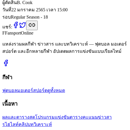
ผู้ตัดสิน
B. Cook
วันที่
22 มกราคม 2565 เวลา 15:00
รอบ
Regular Season - 18
แชร์:
F
Fansport
Online
แหล่งรวมผลกีฬา ข่าวสาร และบทวิเคราะห์ — ฟุตบอล มอเตอร์
สปอร์ต และอีกหลายกีฬา อัปเดตผลการแข่งขันแบบเรียลไทม์
กีฬา
ฟุตบอล
มอเตอร์สปอร์ต
ดูทั้งหมด
เนื้อหา
ผลและตารางสด
โปรแกรมแข่งขัน
ตารางคะแนน
ข่าวสา
ร
ไฮไลท์คลิป
บทวิเคราะห์