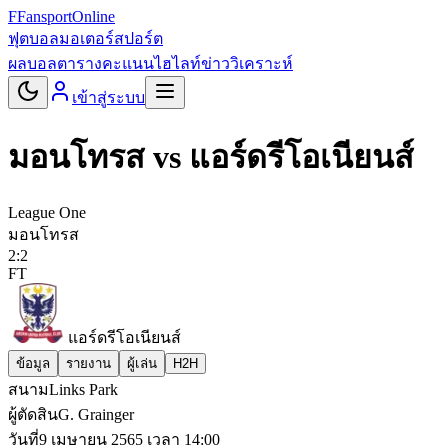
F
Fansport
Online
ฟุตบอล
มอเตอร์สปอร์ต
ผลบอล
ตารางคะแนน
ไฮไลท์
ข่าว
วิเคราะห์
เข้าสู่ระบบ
มอนโทรส
vs
แอร์ดรีโอเนียนส์
League One
มอนโทรส
2
:
2
FT
แอร์ดรีโอเนียนส์
ข้อมูล
รายงาน
ผู้เล่น
H2H
สนาม
Links Park
ผู้ตัดสิน
G. Grainger
วันที่
9 เมษายน 2565 เวลา 14:00