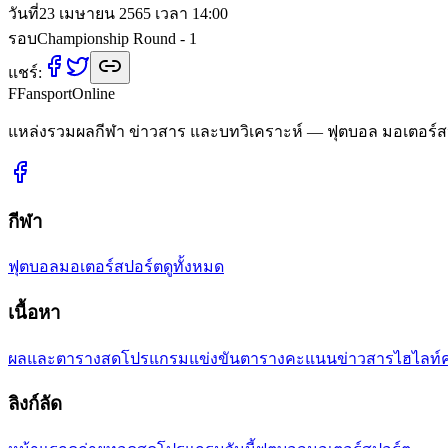
วันที่
23 เมษายน 2565 เวลา 14:00
รอบ
Championship Round - 1
แชร์:
F
Fansport
Online
แหล่งรวมผลกีฬา ข่าวสาร และบทวิเคราะห์ — ฟุตบอล มอเตอร์ส
กีฬา
ฟุตบอล
มอเตอร์สปอร์ต
ดูทั้งหมด
เนื้อหา
ผลและตารางสด
โปรแกรมแข่งขัน
ตารางคะแนน
ข่าวสาร
ไฮไลท์
ลิงก์ลัด