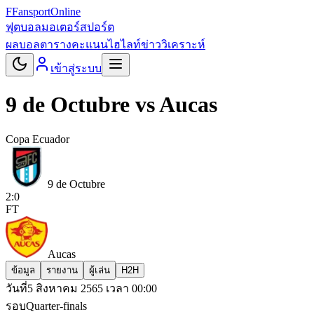
F
Fansport
Online
ฟุตบอล
มอเตอร์สปอร์ต
ผลบอล
ตารางคะแนน
ไฮไลท์
ข่าว
วิเคราะห์
เข้าสู่ระบบ
9 de Octubre
vs
Aucas
Copa Ecuador
9 de Octubre
2
:
0
FT
Aucas
ข้อมูล
รายงาน
ผู้เล่น
H2H
วันที่
5 สิงหาคม 2565 เวลา 00:00
รอบ
Quarter-finals