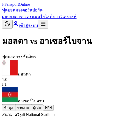
F
Fansport
Online
ฟุตบอล
มอเตอร์สปอร์ต
ผลบอล
ตารางคะแนน
ไฮไลท์
ข่าว
วิเคราะห์
เข้าสู่ระบบ
มอลตา
vs
อาเซอร์ไบจาน
ฟุตบอลกระชับมิตร
มอลตา
1
:
0
FT
อาเซอร์ไบจาน
ข้อมูล
รายงาน
ผู้เล่น
H2H
สนาม
Ta'Qali National Stadium