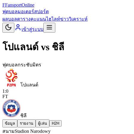
F
Fansport
Online
ฟุตบอล
มอเตอร์สปอร์ต
ผลบอล
ตารางคะแนน
ไฮไลท์
ข่าว
วิเคราะห์
เข้าสู่ระบบ
โปแลนด์
vs
ชิลี
ฟุตบอลกระชับมิตร
โปแลนด์
1
:
0
FT
ชิลี
ข้อมูล
รายงาน
ผู้เล่น
H2H
สนาม
Stadion Narodowy