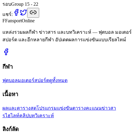
รอบ
Group 15 - 22
แชร์:
F
Fansport
Online
แหล่งรวมผลกีฬา ข่าวสาร และบทวิเคราะห์ — ฟุตบอล มอเตอร์
สปอร์ต และอีกหลายกีฬา อัปเดตผลการแข่งขันแบบเรียลไทม์
กีฬา
ฟุตบอล
มอเตอร์สปอร์ต
ดูทั้งหมด
เนื้อหา
ผลและตารางสด
โปรแกรมแข่งขัน
ตารางคะแนน
ข่าวสา
ร
ไฮไลท์คลิป
บทวิเคราะห์
ลิงก์ลัด