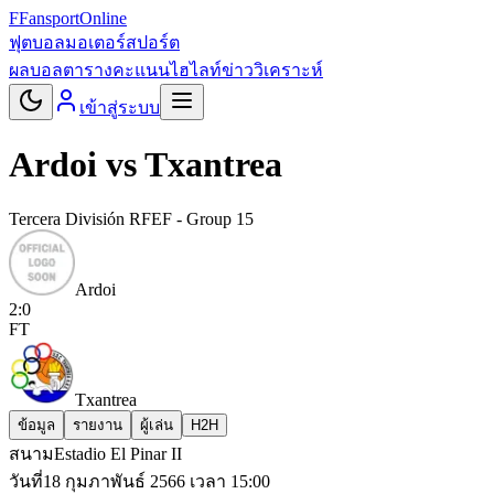
F
Fansport
Online
ฟุตบอล
มอเตอร์สปอร์ต
ผลบอล
ตารางคะแนน
ไฮไลท์
ข่าว
วิเคราะห์
เข้าสู่ระบบ
Ardoi
vs
Txantrea
Tercera División RFEF - Group 15
Ardoi
2
:
0
FT
Txantrea
ข้อมูล
รายงาน
ผู้เล่น
H2H
สนาม
Estadio El Pinar II
วันที่
18 กุมภาพันธ์ 2566 เวลา 15:00