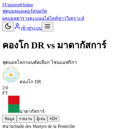
F
Fansport
Online
ฟุตบอล
มอเตอร์สปอร์ต
ผลบอล
ตารางคะแนน
ไฮไลท์
ข่าว
วิเคราะห์
เข้าสู่ระบบ
คองโก DR
vs
มาดากัสการ์
ฟุตบอลโลกรอบคัดเลือก โซนแอฟริกา
คองโก DR
2
:
0
FT
มาดากัสการ์
ข้อมูล
รายงาน
ผู้เล่น
H2H
สนาม
Stade des Martyrs de la Pentecôte