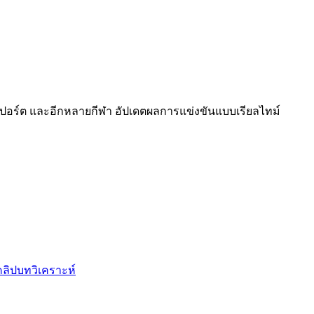
ปอร์ต และอีกหลายกีฬา อัปเดตผลการแข่งขันแบบเรียลไทม์
คลิป
บทวิเคราะห์