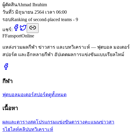
ผู้ตัดสิน
Ahmad Ibrahim
วันที่
5 มิถุนายน 2564 เวลา 06:00
รอบ
Ranking of second-placed teams - 9
แชร์:
F
Fansport
Online
แหล่งรวมผลกีฬา ข่าวสาร และบทวิเคราะห์ — ฟุตบอล มอเตอร์
สปอร์ต และอีกหลายกีฬา อัปเดตผลการแข่งขันแบบเรียลไทม์
กีฬา
ฟุตบอล
มอเตอร์สปอร์ต
ดูทั้งหมด
เนื้อหา
ผลและตารางสด
โปรแกรมแข่งขัน
ตารางคะแนน
ข่าวสา
ร
ไฮไลท์คลิป
บทวิเคราะห์