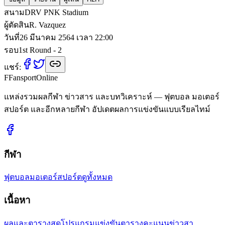
สนาม
DRV PNK Stadium
ผู้ตัดสิน
R. Vazquez
วันที่
26 มีนาคม 2564 เวลา 22:00
รอบ
1st Round - 2
แชร์:
F
Fansport
Online
แหล่งรวมผลกีฬา ข่าวสาร และบทวิเคราะห์ — ฟุตบอล มอเตอร์
สปอร์ต และอีกหลายกีฬา อัปเดตผลการแข่งขันแบบเรียลไทม์
กีฬา
ฟุตบอล
มอเตอร์สปอร์ต
ดูทั้งหมด
เนื้อหา
ผลและตารางสด
โปรแกรมแข่งขัน
ตารางคะแนน
ข่าวสา