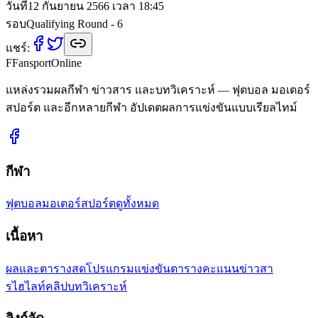
วันที่
12 กันยายน 2566 เวลา 18:45
รอบ
Qualifying Round - 6
แชร์:
F
Fansport
Online
แหล่งรวมผลกีฬา ข่าวสาร และบทวิเคราะห์ — ฟุตบอล มอเตอร์
สปอร์ต และอีกหลายกีฬา อัปเดตผลการแข่งขันแบบเรียลไทม์
กีฬา
ฟุตบอล
มอเตอร์สปอร์ต
ดูทั้งหมด
เนื้อหา
ผลและตารางสด
โปรแกรมแข่งขัน
ตารางคะแนน
ข่าวสา
ร
ไฮไลท์คลิป
บทวิเคราะห์