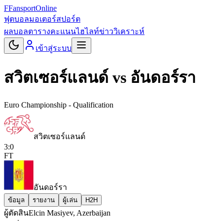
F
Fansport
Online
ฟุตบอล
มอเตอร์สปอร์ต
ผลบอล
ตารางคะแนน
ไฮไลท์
ข่าว
วิเคราะห์
เข้าสู่ระบบ
สวิตเซอร์แลนด์
vs
อันดอร์รา
Euro Championship - Qualification
สวิตเซอร์แลนด์
3
:
0
FT
อันดอร์รา
ข้อมูล
รายงาน
ผู้เล่น
H2H
ผู้ตัดสิน
Elcin Masiyev, Azerbaijan