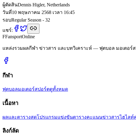
ผู้ตัดสิน
Dennis Higler, Netherlands
วันที่
10 พฤษภาคม 2568 เวลา 16:45
รอบ
Regular Season - 32
แชร์:
F
Fansport
Online
แหล่งรวมผลกีฬา ข่าวสาร และบทวิเคราะห์ — ฟุตบอล มอเตอร์ส
กีฬา
ฟุตบอล
มอเตอร์สปอร์ต
ดูทั้งหมด
เนื้อหา
ผลและตารางสด
โปรแกรมแข่งขัน
ตารางคะแนน
ข่าวสาร
ไฮไลท์
ลิงก์ลัด