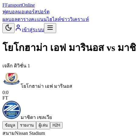
F
Fansport
Online
ฟุตบอล
มอเตอร์สปอร์ต
ผลบอล
ตารางคะแนน
ไฮไลท์
ข่าว
วิเคราะห์
เข้าสู่ระบบ
โยโกฮาม่า เอฟ มารินอส
vs
มาชิ
เจลีก ดิวิชั่น 1
โยโกฮาม่า เอฟ มารินอส
0
:
0
FT
มาชิดา เซลเวีย
ข้อมูล
รายงาน
ผู้เล่น
H2H
สนาม
Nissan Stadium