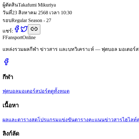
ผู้ตัดสิน
Takafumi Mikuriya
วันที่
23 สิงหาคม 2568 เวลา 10:30
รอบ
Regular Season - 27
แชร์:
F
Fansport
Online
แหล่งรวมผลกีฬา ข่าวสาร และบทวิเคราะห์ — ฟุตบอล มอเตอร์ส
กีฬา
ฟุตบอล
มอเตอร์สปอร์ต
ดูทั้งหมด
เนื้อหา
ผลและตารางสด
โปรแกรมแข่งขัน
ตารางคะแนน
ข่าวสาร
ไฮไลท์
ลิงก์ลัด