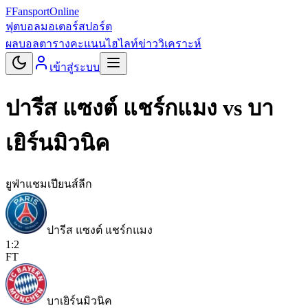
F
Fansport
Online
ฟุตบอล
มอเตอร์สปอร์ต
ผลบอล
ตารางคะแนน
ไฮไลท์
ข่าว
วิเคราะห์
เข้าสู่ระบบ
ปารีส แซงต์ แชร์กแมง
vs
บา
เยิร์นมิวนิค
ยูฟ่าแชมเปียนส์ลีก
ปารีส แซงต์ แชร์กแมง
1
:
2
FT
บาเยิร์นมิวนิค