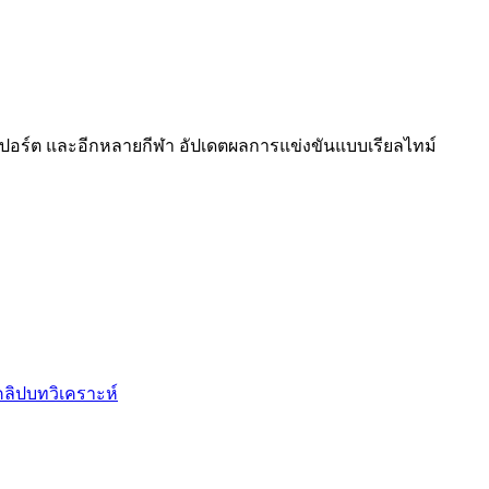
ปอร์ต และอีกหลายกีฬา อัปเดตผลการแข่งขันแบบเรียลไทม์
คลิป
บทวิเคราะห์