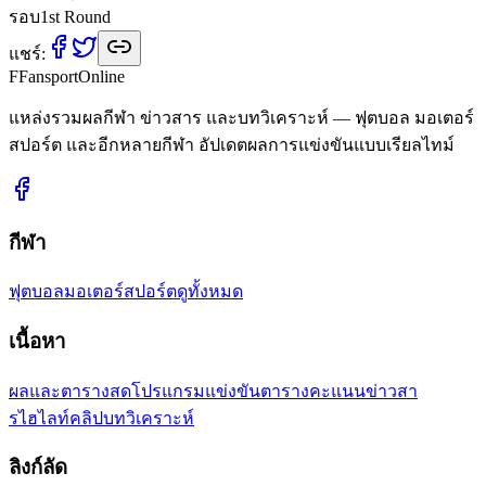
รอบ
1st Round
แชร์:
F
Fansport
Online
แหล่งรวมผลกีฬา ข่าวสาร และบทวิเคราะห์ — ฟุตบอล มอเตอร์
สปอร์ต และอีกหลายกีฬา อัปเดตผลการแข่งขันแบบเรียลไทม์
กีฬา
ฟุตบอล
มอเตอร์สปอร์ต
ดูทั้งหมด
เนื้อหา
ผลและตารางสด
โปรแกรมแข่งขัน
ตารางคะแนน
ข่าวสา
ร
ไฮไลท์คลิป
บทวิเคราะห์
ลิงก์ลัด