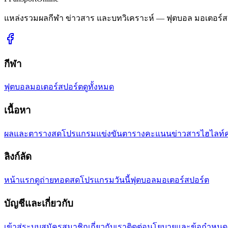
แหล่งรวมผลกีฬา ข่าวสาร และบทวิเคราะห์ — ฟุตบอล มอเตอร์ส
กีฬา
ฟุตบอล
มอเตอร์สปอร์ต
ดูทั้งหมด
เนื้อหา
ผลและตารางสด
โปรแกรมแข่งขัน
ตารางคะแนน
ข่าวสาร
ไฮไลท์
ลิงก์ลัด
หน้าแรก
ดูถ่ายทอดสด
โปรแกรมวันนี้
ฟุตบอล
มอเตอร์สปอร์ต
บัญชีและเกี่ยวกับ
เข้าสู่ระบบ
สมัครสมาชิก
เกี่ยวกับเรา
ติดต่อ
นโยบายและข้อกำหนด