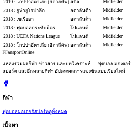
Midfielder
2019
:
โกปปาอีตาเลีย (อิตาลีคัพ)
สปัล
Midfielder
2018
:
ยูฟ่ายูโรปาลีก
อตาลันต้า
Midfielder
2018
:
เซเรียอา
อตาลันต้า
Midfielder
2018
:
ฟุตบอลกระชับมิตร
โปแลนด์
2018
:
UEFA Nations League
Midfielder
โปแลนด์
Midfielder
2018
:
โกปปาอีตาเลีย (อิตาลีคัพ)
อตาลันต้า
F
Fansport
Online
แหล่งรวมผลกีฬา ข่าวสาร และบทวิเคราะห์ — ฟุตบอล มอเตอร์
สปอร์ต และอีกหลายกีฬา อัปเดตผลการแข่งขันแบบเรียลไทม์
กีฬา
ฟุตบอล
มอเตอร์สปอร์ต
ดูทั้งหมด
เนื้อหา