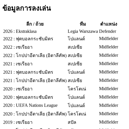
ข้อมูลการลงเล่น
ลีก / ถ้วย
ทีม
ตำแหน่ง
2026
:
Ekstraklasa
Legia Warszawa
Defender
Midfielder
2022
:
ฟุตบอลกระชับมิตร
โปแลนด์
Midfielder
2022
:
เซเรียอา
สเปเซีย
Midfielder
2022
:
โกปปาอีตาเลีย (อิตาลีคัพ)
สเปเซีย
Midfielder
2021
:
เซเรียอา
สเปเซีย
Midfielder
2021
:
ฟุตบอลกระชับมิตร
โปแลนด์
Midfielder
2021
:
โกปปาอีตาเลีย (อิตาลีคัพ)
สเปเซีย
Midfielder
2020
:
เซเรียอา
โครโตเน่
Midfielder
2020
:
ฟุตบอลกระชับมิตร
โปแลนด์
2020
:
UEFA Nations League
Midfielder
โปแลนด์
Midfielder
2020
:
โกปปาอีตาเลีย (อิตาลีคัพ)
โครโตเน่
Midfielder
2019
:
เซเรียอา
สปัล