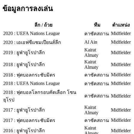
ข้อมูลการลงเล่น
ลีก / ถ้วย
ทีม
ตำแหน่ง
2020
:
UEFA Nations League
Midfielder
คาซัคสถาน
Al Ain
Midfielder
2020
:
เอเอฟซีแชมเปียนส์ลีก
Kairat
2019
:
ยูฟ่ายูโรปาลีก
Midfielder
Almaty
Kairat
2018
:
ยูฟ่ายูโรปาลีก
Midfielder
Almaty
Midfielder
2018
:
ฟุตบอลกระชับมิตร
คาซัคสถาน
2018
:
UEFA Nations League
Midfielder
คาซัคสถาน
2018
:
ฟุตบอลโลกรอบคัดเลือก โซน
คาซัคสถาน
Midfielder
ยุโรป
Kairat
2017
:
ยูฟ่ายูโรปาลีก
Midfielder
Almaty
Midfielder
2017
:
ฟุตบอลกระชับมิตร
คาซัคสถาน
Kairat
2016
:
ยูฟ่ายูโรปาลีก
Midfielder
Almaty