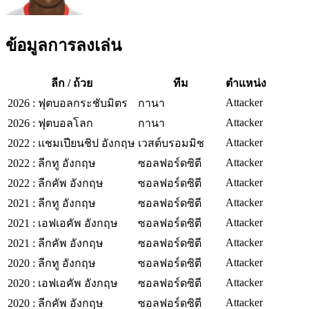
ข้อมูลการลงเล่น
ลีก / ถ้วย
ทีม
ตำแหน่ง
Attacker
2026
:
ฟุตบอลกระชับมิตร
กานา
Attacker
2026
:
ฟุตบอลโลก
กานา
Attacker
2022
:
แชมเปียนชิป อังกฤษ
เวสต์บรอมมิช
Attacker
2022
:
ลีกทู อังกฤษ
ซอลฟอร์ดซิตี
Attacker
2022
:
ลีกคัพ อังกฤษ
ซอลฟอร์ดซิตี
Attacker
2021
:
ลีกทู อังกฤษ
ซอลฟอร์ดซิตี
Attacker
2021
:
เอฟเอคัพ อังกฤษ
ซอลฟอร์ดซิตี
Attacker
2021
:
ลีกคัพ อังกฤษ
ซอลฟอร์ดซิตี
Attacker
2020
:
ลีกทู อังกฤษ
ซอลฟอร์ดซิตี
Attacker
2020
:
เอฟเอคัพ อังกฤษ
ซอลฟอร์ดซิตี
Attacker
2020
:
ลีกคัพ อังกฤษ
ซอลฟอร์ดซิตี