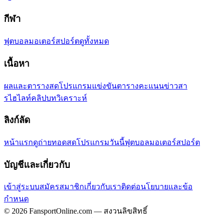
กีฬา
ฟุตบอล
มอเตอร์สปอร์ต
ดูทั้งหมด
เนื้อหา
ผลและตารางสด
โปรแกรมแข่งขัน
ตารางคะแนน
ข่าวสา
ร
ไฮไลท์คลิป
บทวิเคราะห์
ลิงก์ลัด
หน้าแรก
ดูถ่ายทอดสด
โปรแกรมวันนี้
ฟุตบอล
มอเตอร์สปอร์ต
บัญชีและเกี่ยวกับ
เข้าสู่ระบบ
สมัครสมาชิก
เกี่ยวกับเรา
ติดต่อ
นโยบายและข้อ
กำหนด
©
2026
FansportOnline.com — สงวนลิขสิทธิ์