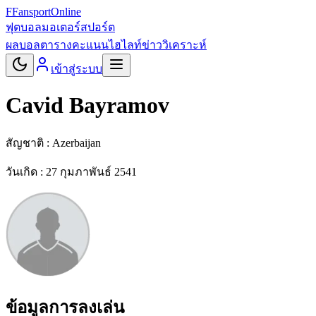
F
Fansport
Online
ฟุตบอล
มอเตอร์สปอร์ต
ผลบอล
ตารางคะแนน
ไฮไลท์
ข่าว
วิเคราะห์
เข้าสู่ระบบ
Cavid Bayramov
สัญชาติ :
Azerbaijan
วันเกิด :
27 กุมภาพันธ์ 2541
ข้อมูลการลงเล่น