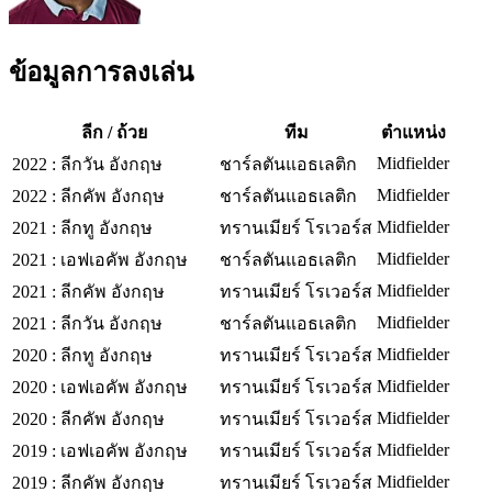
ข้อมูลการลงเล่น
ลีก / ถ้วย
ทีม
ตำแหน่ง
Midfielder
2022
:
ลีกวัน อังกฤษ
ชาร์ลตันแอธเลติก
Midfielder
2022
:
ลีกคัพ อังกฤษ
ชาร์ลตันแอธเลติก
Midfielder
2021
:
ลีกทู อังกฤษ
ทรานเมียร์ โรเวอร์ส
Midfielder
2021
:
เอฟเอคัพ อังกฤษ
ชาร์ลตันแอธเลติก
Midfielder
2021
:
ลีกคัพ อังกฤษ
ทรานเมียร์ โรเวอร์ส
Midfielder
2021
:
ลีกวัน อังกฤษ
ชาร์ลตันแอธเลติก
Midfielder
2020
:
ลีกทู อังกฤษ
ทรานเมียร์ โรเวอร์ส
Midfielder
2020
:
เอฟเอคัพ อังกฤษ
ทรานเมียร์ โรเวอร์ส
Midfielder
2020
:
ลีกคัพ อังกฤษ
ทรานเมียร์ โรเวอร์ส
Midfielder
2019
:
เอฟเอคัพ อังกฤษ
ทรานเมียร์ โรเวอร์ส
Midfielder
2019
:
ลีกคัพ อังกฤษ
ทรานเมียร์ โรเวอร์ส