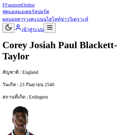
F
Fansport
Online
ฟุตบอล
มอเตอร์สปอร์ต
ผลบอล
ตารางคะแนน
ไฮไลท์
ข่าว
วิเคราะห์
เข้าสู่ระบบ
Corey Josiah Paul Blackett-
Taylor
สัญชาติ :
England
วันเกิด :
23 กันยายน 2540
สถานที่เกิด :
Erdington