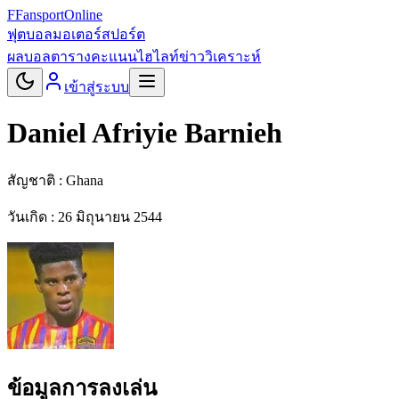
F
Fansport
Online
ฟุตบอล
มอเตอร์สปอร์ต
ผลบอล
ตารางคะแนน
ไฮไลท์
ข่าว
วิเคราะห์
เข้าสู่ระบบ
Daniel Afriyie Barnieh
สัญชาติ :
Ghana
วันเกิด :
26 มิถุนายน 2544
ข้อมูลการลงเล่น