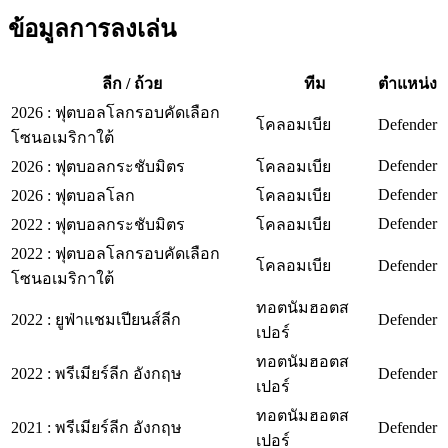
ข้อมูลการลงเล่น
ลีก / ถ้วย
ทีม
ตำแหน่ง
2026
:
ฟุตบอลโลกรอบคัดเลือก
โคลอมเบีย
Defender
โซนอเมริกาใต้
Defender
2026
:
ฟุตบอลกระชับมิตร
โคลอมเบีย
Defender
2026
:
ฟุตบอลโลก
โคลอมเบีย
Defender
2022
:
ฟุตบอลกระชับมิตร
โคลอมเบีย
2022
:
ฟุตบอลโลกรอบคัดเลือก
โคลอมเบีย
Defender
โซนอเมริกาใต้
ทอตนัมฮอตส
2022
:
ยูฟ่าแชมเปียนส์ลีก
Defender
เปอร์
ทอตนัมฮอตส
2022
:
พรีเมียร์ลีก อังกฤษ
Defender
เปอร์
ทอตนัมฮอตส
2021
:
พรีเมียร์ลีก อังกฤษ
Defender
เปอร์