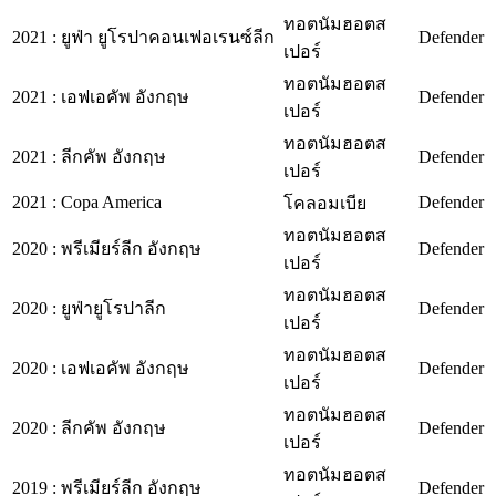
ทอตนัมฮอตส
2021
:
ยูฟ่า ยูโรปาคอนเฟอเรนซ์ลีก
Defender
เปอร์
ทอตนัมฮอตส
2021
:
เอฟเอคัพ อังกฤษ
Defender
เปอร์
ทอตนัมฮอตส
2021
:
ลีกคัพ อังกฤษ
Defender
เปอร์
2021
:
Copa America
Defender
โคลอมเบีย
ทอตนัมฮอตส
2020
:
พรีเมียร์ลีก อังกฤษ
Defender
เปอร์
ทอตนัมฮอตส
2020
:
ยูฟ่ายูโรปาลีก
Defender
เปอร์
ทอตนัมฮอตส
2020
:
เอฟเอคัพ อังกฤษ
Defender
เปอร์
ทอตนัมฮอตส
2020
:
ลีกคัพ อังกฤษ
Defender
เปอร์
ทอตนัมฮอตส
2019
:
พรีเมียร์ลีก อังกฤษ
Defender