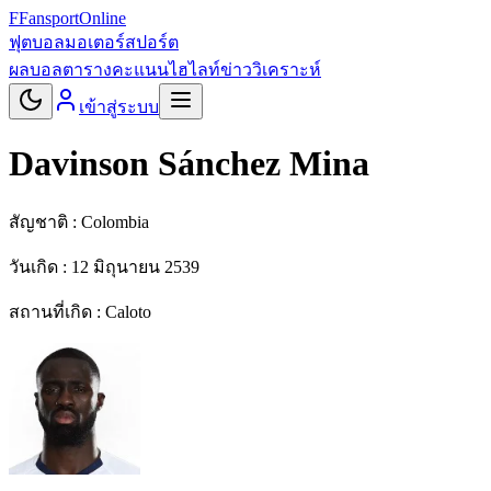
F
Fansport
Online
ฟุตบอล
มอเตอร์สปอร์ต
ผลบอล
ตารางคะแนน
ไฮไลท์
ข่าว
วิเคราะห์
เข้าสู่ระบบ
Davinson Sánchez Mina
สัญชาติ :
Colombia
วันเกิด :
12 มิถุนายน 2539
สถานที่เกิด :
Caloto