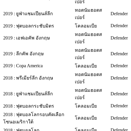
เปอร์
ทอตนัมฮอตส
2019
:
ยูฟ่าแชมเปียนส์ลีก
Defender
เปอร์
Defender
2019
:
ฟุตบอลกระชับมิตร
โคลอมเบีย
ทอตนัมฮอตส
2019
:
เอฟเอคัพ อังกฤษ
Defender
เปอร์
ทอตนัมฮอตส
2019
:
ลีกคัพ อังกฤษ
Defender
เปอร์
2019
:
Copa America
Defender
โคลอมเบีย
ทอตนัมฮอตส
2018
:
พรีเมียร์ลีก อังกฤษ
Defender
เปอร์
ทอตนัมฮอตส
2018
:
ยูฟ่าแชมเปียนส์ลีก
Defender
เปอร์
Defender
2018
:
ฟุตบอลกระชับมิตร
โคลอมเบีย
2018
:
ฟุตบอลโลกรอบคัดเลือก
โคลอมเบีย
Defender
โซนอเมริกาใต้
Defender
2018
:
ฟุตบอลโลก
โคลอมเบีย