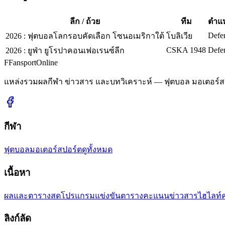
ลีก / ถ้วย
ทีม
ตำแห
Defe
2026
:
ฟุตบอลโลกรอบคัดเลือก โซนอเมริกาใต้
โบลิเวีย
CSKA 1948
Defe
2026
:
ยูฟ่า ยูโรปาคอนเฟอเรนซ์ลีก
F
Fansport
Online
แหล่งรวมผลกีฬา ข่าวสาร และบทวิเคราะห์ — ฟุตบอล มอเตอร์ส
กีฬา
ฟุตบอล
มอเตอร์สปอร์ต
ดูทั้งหมด
เนื้อหา
ผลและตารางสด
โปรแกรมแข่งขัน
ตารางคะแนน
ข่าวสาร
ไฮไลท์
ลิงก์ลัด