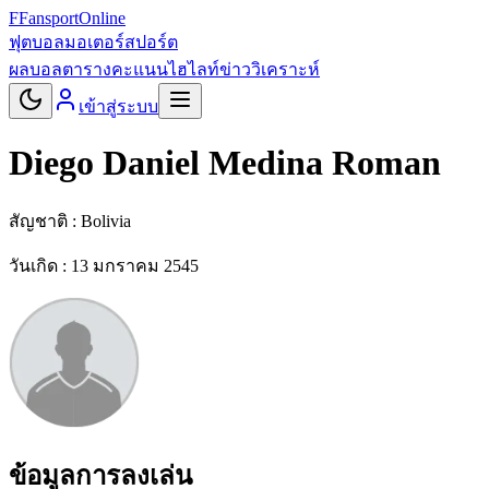
F
Fansport
Online
ฟุตบอล
มอเตอร์สปอร์ต
ผลบอล
ตารางคะแนน
ไฮไลท์
ข่าว
วิเคราะห์
เข้าสู่ระบบ
Diego Daniel Medina Roman
สัญชาติ :
Bolivia
วันเกิด :
13 มกราคม 2545
ข้อมูลการลงเล่น