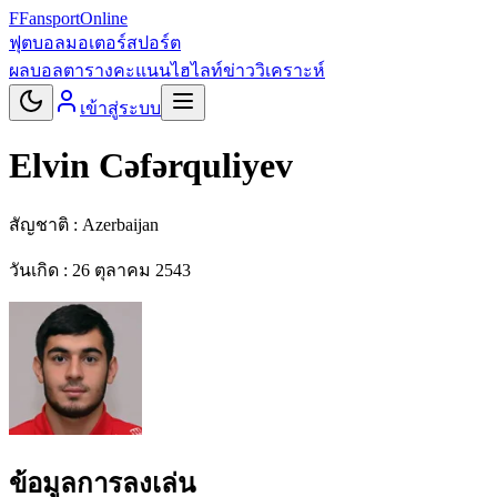
F
Fansport
Online
ฟุตบอล
มอเตอร์สปอร์ต
ผลบอล
ตารางคะแนน
ไฮไลท์
ข่าว
วิเคราะห์
เข้าสู่ระบบ
Elvin Cəfərquliyev
สัญชาติ :
Azerbaijan
วันเกิด :
26 ตุลาคม 2543
ข้อมูลการลงเล่น