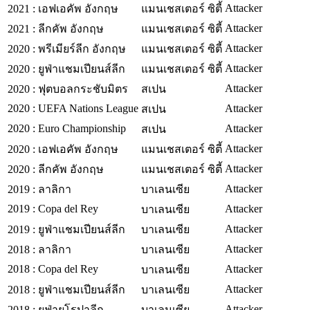
Attacker
2021
:
เอฟเอคัพ อังกฤษ
แมนเชสเตอร์ ซิตี้
Attacker
2021
:
ลีกคัพ อังกฤษ
แมนเชสเตอร์ ซิตี้
Attacker
2020
:
พรีเมียร์ลีก อังกฤษ
แมนเชสเตอร์ ซิตี้
Attacker
2020
:
ยูฟ่าแชมเปียนส์ลีก
แมนเชสเตอร์ ซิตี้
Attacker
2020
:
ฟุตบอลกระชับมิตร
สเปน
2020
:
UEFA Nations League
Attacker
สเปน
2020
:
Euro Championship
Attacker
สเปน
Attacker
2020
:
เอฟเอคัพ อังกฤษ
แมนเชสเตอร์ ซิตี้
Attacker
2020
:
ลีกคัพ อังกฤษ
แมนเชสเตอร์ ซิตี้
Attacker
2019
:
ลาลิกา
บาเลนเซีย
2019
:
Copa del Rey
Attacker
บาเลนเซีย
Attacker
2019
:
ยูฟ่าแชมเปียนส์ลีก
บาเลนเซีย
Attacker
2018
:
ลาลิกา
บาเลนเซีย
2018
:
Copa del Rey
Attacker
บาเลนเซีย
Attacker
2018
:
ยูฟ่าแชมเปียนส์ลีก
บาเลนเซีย
Attacker
2018
:
ยูฟ่ายูโรปาลีก
บาเลนเซีย