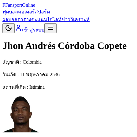
F
Fansport
Online
ฟุตบอล
มอเตอร์สปอร์ต
ผลบอล
ตารางคะแนน
ไฮไลท์
ข่าว
วิเคราะห์
เข้าสู่ระบบ
Jhon Andrés Córdoba Copete
สัญชาติ :
Colombia
วันเกิด :
11 พฤษภาคม 2536
สถานที่เกิด :
Istimina