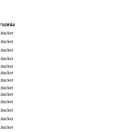
ำแหน่ง
ttacker
ttacker
ttacker
ttacker
ttacker
ttacker
ttacker
ttacker
ttacker
ttacker
ttacker
ttacker
ttacker