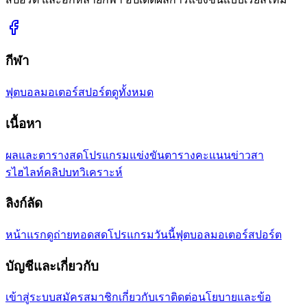
กีฬา
ฟุตบอล
มอเตอร์สปอร์ต
ดูทั้งหมด
เนื้อหา
ผลและตารางสด
โปรแกรมแข่งขัน
ตารางคะแนน
ข่าวสา
ร
ไฮไลท์คลิป
บทวิเคราะห์
ลิงก์ลัด
หน้าแรก
ดูถ่ายทอดสด
โปรแกรมวันนี้
ฟุตบอล
มอเตอร์สปอร์ต
บัญชีและเกี่ยวกับ
เข้าสู่ระบบ
สมัครสมาชิก
เกี่ยวกับเรา
ติดต่อ
นโยบายและข้อ