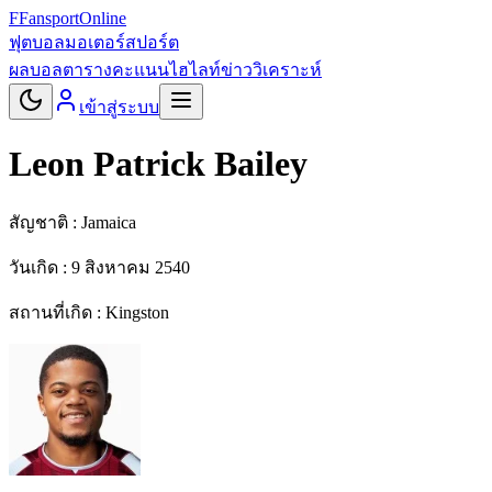
F
Fansport
Online
ฟุตบอล
มอเตอร์สปอร์ต
ผลบอล
ตารางคะแนน
ไฮไลท์
ข่าว
วิเคราะห์
เข้าสู่ระบบ
Leon Patrick Bailey
สัญชาติ :
Jamaica
วันเกิด :
9 สิงหาคม 2540
สถานที่เกิด :
Kingston