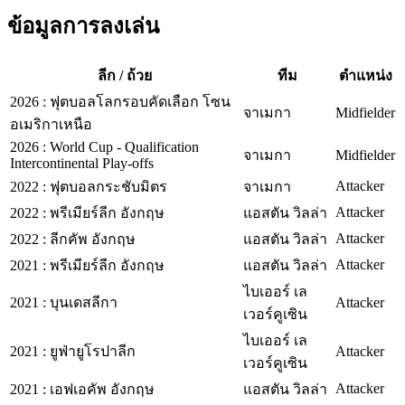
ข้อมูลการลงเล่น
ลีก / ถ้วย
ทีม
ตำแหน่ง
2026
:
ฟุตบอลโลกรอบคัดเลือก โซน
จาเมกา
Midfielder
อเมริกาเหนือ
2026
:
World Cup - Qualification
จาเมกา
Midfielder
Intercontinental Play-offs
Attacker
2022
:
ฟุตบอลกระชับมิตร
จาเมกา
Attacker
2022
:
พรีเมียร์ลีก อังกฤษ
แอสตัน วิลล่า
Attacker
2022
:
ลีกคัพ อังกฤษ
แอสตัน วิลล่า
Attacker
2021
:
พรีเมียร์ลีก อังกฤษ
แอสตัน วิลล่า
ไบเออร์ เล
2021
:
บุนเดสลีกา
Attacker
เวอร์คูเซิน
ไบเออร์ เล
2021
:
ยูฟ่ายูโรปาลีก
Attacker
เวอร์คูเซิน
Attacker
2021
:
เอฟเอคัพ อังกฤษ
แอสตัน วิลล่า