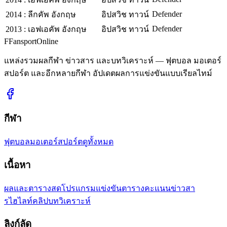
Defender
2014
:
ลีกคัพ อังกฤษ
อิปสวิช ทาวน์
Defender
2013
:
เอฟเอคัพ อังกฤษ
อิปสวิช ทาวน์
F
Fansport
Online
แหล่งรวมผลกีฬา ข่าวสาร และบทวิเคราะห์ — ฟุตบอล มอเตอร์
สปอร์ต และอีกหลายกีฬา อัปเดตผลการแข่งขันแบบเรียลไทม์
กีฬา
ฟุตบอล
มอเตอร์สปอร์ต
ดูทั้งหมด
เนื้อหา
ผลและตารางสด
โปรแกรมแข่งขัน
ตารางคะแนน
ข่าวสา
ร
ไฮไลท์คลิป
บทวิเคราะห์
ลิงก์ลัด