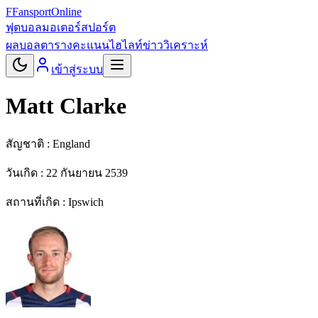
F
Fansport
Online
ฟุตบอล
มอเตอร์สปอร์ต
ผลบอล
ตารางคะแนน
ไฮไลท์
ข่าว
วิเคราะห์
เข้าสู่ระบบ
Matt Clarke
สัญชาติ :
England
วันเกิด :
22 กันยายน 2539
สถานที่เกิด :
Ipswich