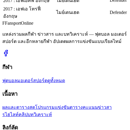
Defender
2017
:
เอฟเอคัพ อังกฤษ
ไมย์เดนเฮด
2017
:
เอฟเอ โทรฟี่
ไมย์เดนเฮด
Defender
อังกฤษ
F
Fansport
Online
แหล่งรวมผลกีฬา ข่าวสาร และบทวิเคราะห์ — ฟุตบอล มอเตอร์
สปอร์ต และอีกหลายกีฬา อัปเดตผลการแข่งขันแบบเรียลไทม์
กีฬา
ฟุตบอล
มอเตอร์สปอร์ต
ดูทั้งหมด
เนื้อหา
ผลและตารางสด
โปรแกรมแข่งขัน
ตารางคะแนน
ข่าวสา
ร
ไฮไลท์คลิป
บทวิเคราะห์
ลิงก์ลัด