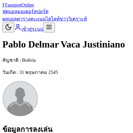
F
Fansport
Online
ฟุตบอล
มอเตอร์สปอร์ต
ผลบอล
ตารางคะแนน
ไฮไลท์
ข่าว
วิเคราะห์
เข้าสู่ระบบ
Pablo Delmar Vaca Justiniano
สัญชาติ :
Bolivia
วันเกิด :
31 พฤษภาคม 2545
ข้อมูลการลงเล่น