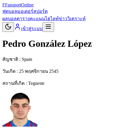
F
Fansport
Online
ฟุตบอล
มอเตอร์สปอร์ต
ผลบอล
ตารางคะแนน
ไฮไลท์
ข่าว
วิเคราะห์
เข้าสู่ระบบ
Pedro González López
สัญชาติ :
Spain
วันเกิด :
25 พฤศจิกายน 2545
สถานที่เกิด :
Tegueste