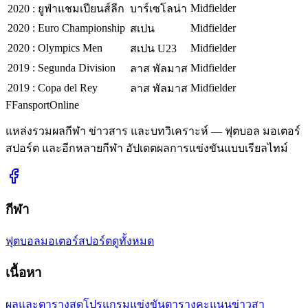
Midfielder
2020
:
ยูฟ่าแชมเปียนส์ลีก
บาร์เซโลน่า
2020
:
Euro Championship
Midfielder
สเปน
2020
:
Olympics Men
Midfielder
สเปน U23
2019
:
Segunda Division
Midfielder
ลาส พัลมาส
2019
:
Copa del Rey
Midfielder
ลาส พัลมาส
F
Fansport
Online
แหล่งรวมผลกีฬา ข่าวสาร และบทวิเคราะห์ — ฟุตบอล มอเตอร์
สปอร์ต และอีกหลายกีฬา อัปเดตผลการแข่งขันแบบเรียลไทม์
กีฬา
ฟุตบอล
มอเตอร์สปอร์ต
ดูทั้งหมด
เนื้อหา
ผลและตารางสด
โปรแกรมแข่งขัน
ตารางคะแนน
ข่าวสา