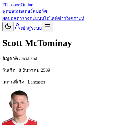
F
Fansport
Online
ฟุตบอล
มอเตอร์สปอร์ต
ผลบอล
ตารางคะแนน
ไฮไลท์
ข่าว
วิเคราะห์
เข้าสู่ระบบ
Scott McTominay
สัญชาติ :
Scotland
วันเกิด :
8 ธันวาคม 2539
สถานที่เกิด :
Lancaster