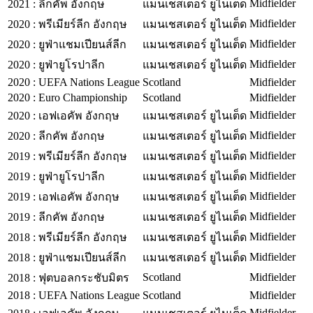
Midfielder
2021
:
ลีกคัพ อังกฤษ
แมนเชสเตอร์ ยูไนเต็ด
Midfielder
2020
:
พรีเมียร์ลีก อังกฤษ
แมนเชสเตอร์ ยูไนเต็ด
Midfielder
2020
:
ยูฟ่าแชมเปียนส์ลีก
แมนเชสเตอร์ ยูไนเต็ด
Midfielder
2020
:
ยูฟ่ายูโรปาลีก
แมนเชสเตอร์ ยูไนเต็ด
2020
:
UEFA Nations League
Scotland
Midfielder
2020
:
Euro Championship
Scotland
Midfielder
Midfielder
2020
:
เอฟเอคัพ อังกฤษ
แมนเชสเตอร์ ยูไนเต็ด
Midfielder
2020
:
ลีกคัพ อังกฤษ
แมนเชสเตอร์ ยูไนเต็ด
Midfielder
2019
:
พรีเมียร์ลีก อังกฤษ
แมนเชสเตอร์ ยูไนเต็ด
Midfielder
2019
:
ยูฟ่ายูโรปาลีก
แมนเชสเตอร์ ยูไนเต็ด
Midfielder
2019
:
เอฟเอคัพ อังกฤษ
แมนเชสเตอร์ ยูไนเต็ด
Midfielder
2019
:
ลีกคัพ อังกฤษ
แมนเชสเตอร์ ยูไนเต็ด
Midfielder
2018
:
พรีเมียร์ลีก อังกฤษ
แมนเชสเตอร์ ยูไนเต็ด
Midfielder
2018
:
ยูฟ่าแชมเปียนส์ลีก
แมนเชสเตอร์ ยูไนเต็ด
Scotland
Midfielder
2018
:
ฟุตบอลกระชับมิตร
2018
:
UEFA Nations League
Scotland
Midfielder
Midfielder