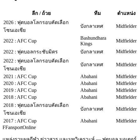
ลีก / ถ้วย
ทีม
ตำแหน่ง
2026
:
ฟุตบอลโลกรอบคัดเลือก
บังกลาเทศ
Midfielder
โซนเอเชีย
Bashundhara
2022
:
AFC Cup
Midfielder
Kings
Midfielder
2022
:
ฟุตบอลกระชับมิตร
บังกลาเทศ
2022
:
ฟุตบอลโลกรอบคัดเลือก
บังกลาเทศ
Midfielder
โซนเอเชีย
2021
:
AFC Cup
Abahani
Midfielder
2020
:
AFC Cup
Abahani
Midfielder
2019
:
AFC Cup
Abahani
Midfielder
2018
:
AFC Cup
Abahani
Midfielder
2018
:
ฟุตบอลโลกรอบคัดเลือก
บังกลาเทศ
Midfielder
โซนเอเชีย
2017
:
AFC Cup
Abahani
Midfielder
F
Fansport
Online
แหล่งรวมผลกีฬา ข่าวสาร และบทวิเคราะห์ — ฟุตบอล มอเตอร์