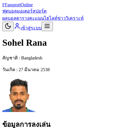
F
Fansport
Online
ฟุตบอล
มอเตอร์สปอร์ต
ผลบอล
ตารางคะแนน
ไฮไลท์
ข่าว
วิเคราะห์
เข้าสู่ระบบ
Sohel Rana
สัญชาติ :
Bangladesh
วันเกิด :
27 มีนาคม 2538
ข้อมูลการลงเล่น