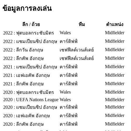
ข้อมูลการลงเล่น
ลีก / ถ้วย
ทีม
ตำแหน่ง
Wales
Midfielder
2022
:
ฟุตบอลกระชับมิตร
Midfielder
2022
:
แชมเปียนชิป อังกฤษ
คาร์ดิฟฟ์
Midfielder
2022
:
ลีกวัน อังกฤษ
เชฟฟีลด์เวนส์เดย์
Midfielder
2022
:
ลีกคัพ อังกฤษ
เชฟฟีลด์เวนส์เดย์
Midfielder
2021
:
แชมเปียนชิป อังกฤษ
คาร์ดิฟฟ์
Midfielder
2021
:
เอฟเอคัพ อังกฤษ
คาร์ดิฟฟ์
Midfielder
2021
:
ลีกคัพ อังกฤษ
คาร์ดิฟฟ์
Wales
Midfielder
2020
:
ฟุตบอลกระชับมิตร
2020
:
UEFA Nations League
Wales
Midfielder
Midfielder
2020
:
แชมเปียนชิป อังกฤษ
คาร์ดิฟฟ์
Midfielder
2020
:
เอฟเอคัพ อังกฤษ
คาร์ดิฟฟ์
Midfielder
2020
:
ลีกคัพ อังกฤษ
คาร์ดิฟฟ์