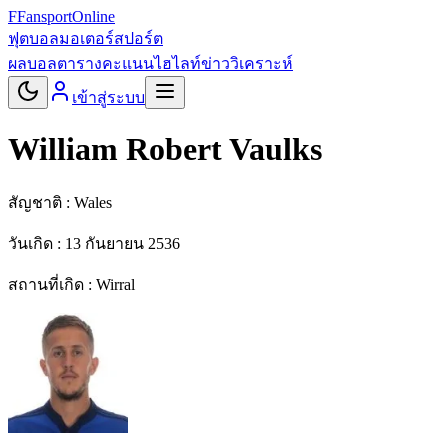
F
Fansport
Online
ฟุตบอล
มอเตอร์สปอร์ต
ผลบอล
ตารางคะแนน
ไฮไลท์
ข่าว
วิเคราะห์
เข้าสู่ระบบ
William Robert Vaulks
สัญชาติ :
Wales
วันเกิด :
13 กันยายน 2536
สถานที่เกิด :
Wirral