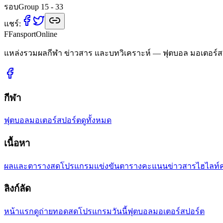
รอบ
Group 15 - 33
แชร์:
F
Fansport
Online
แหล่งรวมผลกีฬา ข่าวสาร และบทวิเคราะห์ — ฟุตบอล มอเตอร์ส
กีฬา
ฟุตบอล
มอเตอร์สปอร์ต
ดูทั้งหมด
เนื้อหา
ผลและตารางสด
โปรแกรมแข่งขัน
ตารางคะแนน
ข่าวสาร
ไฮไลท์
ลิงก์ลัด
หน้าแรก
ดูถ่ายทอดสด
โปรแกรมวันนี้
ฟุตบอล
มอเตอร์สปอร์ต