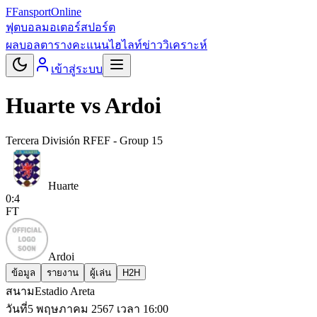
F
Fansport
Online
ฟุตบอล
มอเตอร์สปอร์ต
ผลบอล
ตารางคะแนน
ไฮไลท์
ข่าว
วิเคราะห์
เข้าสู่ระบบ
Huarte
vs
Ardoi
Tercera División RFEF - Group 15
Huarte
0
:
4
FT
Ardoi
ข้อมูล
รายงาน
ผู้เล่น
H2H
สนาม
Estadio Areta
วันที่
5 พฤษภาคม 2567 เวลา 16:00