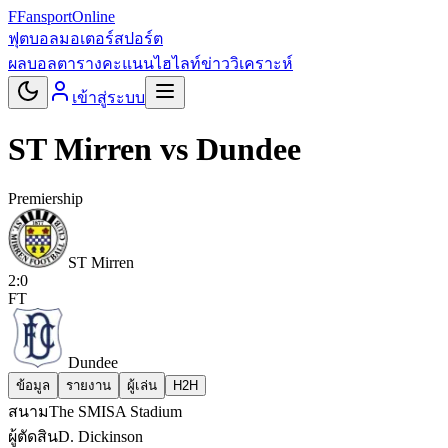
F
Fansport
Online
ฟุตบอล
มอเตอร์สปอร์ต
ผลบอล
ตารางคะแนน
ไฮไลท์
ข่าว
วิเคราะห์
เข้าสู่ระบบ
ST Mirren
vs
Dundee
Premiership
ST Mirren
2
:
0
FT
Dundee
ข้อมูล
รายงาน
ผู้เล่น
H2H
สนาม
The SMISA Stadium
ผู้ตัดสิน
D. Dickinson