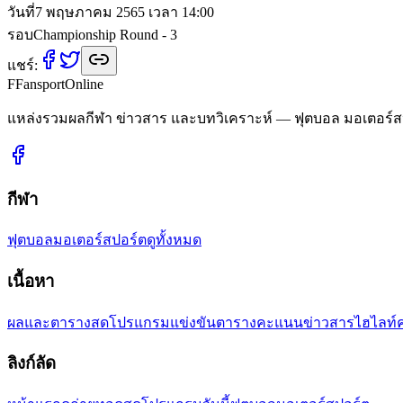
วันที่
7 พฤษภาคม 2565 เวลา 14:00
รอบ
Championship Round - 3
แชร์:
F
Fansport
Online
แหล่งรวมผลกีฬา ข่าวสาร และบทวิเคราะห์ — ฟุตบอล มอเตอร์ส
กีฬา
ฟุตบอล
มอเตอร์สปอร์ต
ดูทั้งหมด
เนื้อหา
ผลและตารางสด
โปรแกรมแข่งขัน
ตารางคะแนน
ข่าวสาร
ไฮไลท์
ลิงก์ลัด